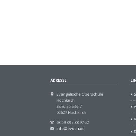
ADRESSE
LI
Evangelische Oberschule
S
Hochkirch
Schulstraße 7
02627 Hochkirch
V
03 59 39 / 88 97 52
info@evosh.de
D