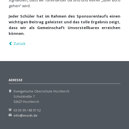
signalisiert, dass wir füreinander da sind und keiner „über Bord
gehen“ wird.
Jeder Schüler hat im Rahmen des Sponsorenlaufs einen
wichtigen Beitrag geleistet und das tolle Ergebnis zeigt,
dass wir als Gemeinschaft Unvorstellbares erreichen
können.
Zurück
ADRESSE
Evangelische Oberschule Hochkirch
Schulstraße 7
02627 Hochkirch
03 59 39 / 88 97 52
info@evosh.de