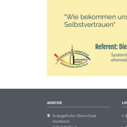
ADRESSE
LI
Evangelische Oberschule
S
Hochkirch
Schulstraße 7