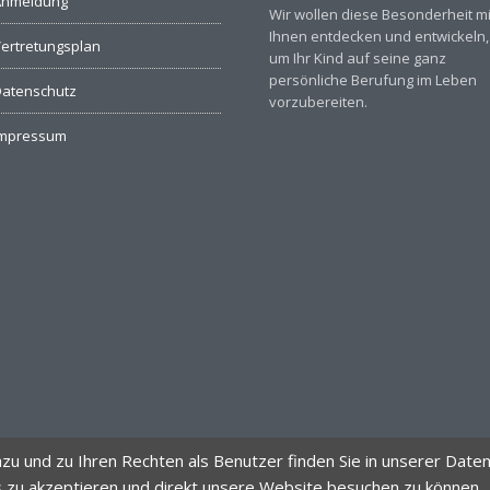
Anmeldung
Wir wollen diese Besonderheit mi
Ihnen entdecken und entwickeln,
ertretungsplan
um Ihr Kind auf seine ganz
persönliche Berufung im Leben
atenschutz
vorzubereiten.
Impressum
 und zu Ihren Rechten als Benutzer finden Sie in unserer Datens
s zu akzeptieren und direkt unsere Website besuchen zu können.