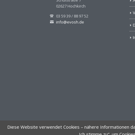
02627 Hochkirch
V
03 59 39 / 88 97 52
info@evosh.de
D
Diese Website verwendet Cookies – nähere Informationen dazu
„Ich stimme zu“, um Cookie