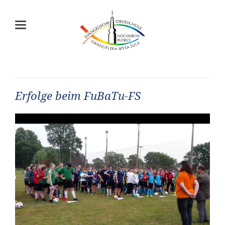
Erfolge beim FuBaTu-FS