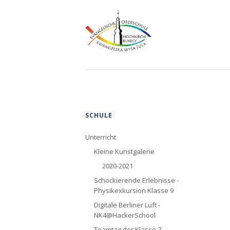
Navigation
SCHULE
überspringen
Unterricht
Kleine Kunstgalerie
2020-2021
Schockierende Erlebnisse -
Physikexkursion Klasse 9
Digitale Berliner Luft -
NK4@HackerSchool
Teamtag der Klasse 7