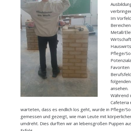
Ausbildun
verbringe
Im Vorfel
Bereichen
Metall/El
Wirtschaf
Hauswirts
Pflege/Soz
Potenziala
Favoriten
Berufsfel
folgenden
ansehen.
Während d
Cafeteria
warteten, dass es endlich los geht, wurde in Pflege/So
gemessen und gezeigt, wie man Leute mit körperliche
umdreht. Dies durften wir an lebensgroßen Puppen ausp
Erfolg.