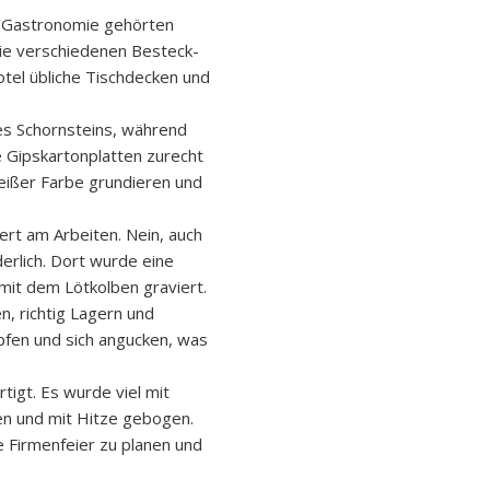
el/Gastronomie gehörten
die verschiedenen Besteck-
tel übliche Tischdecken und
es Schornsteins, während
e Gipskartonplatten zurecht
weißer Farbe grundieren und
iert am Arbeiten. Nein, auch
derlich. Dort wurde eine
it dem Lötkolben graviert.
n, richtig Lagern und
pfen und sich angucken, was
tigt. Es wurde viel mit
fen und mit Hitze gebogen.
e Firmenfeier zu planen und