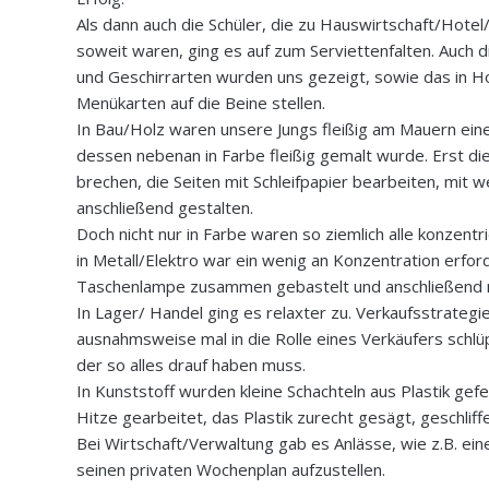
Als dann auch die Schüler, die zu Hauswirtschaft/Hot
soweit waren, ging es auf zum Serviettenfalten. Auch 
und Geschirrarten wurden uns gezeigt, sowie das in Ho
Menükarten auf die Beine stellen.
In Bau/Holz waren unsere Jungs fleißig am Mauern ein
dessen nebenan in Farbe fleißig gemalt wurde. Erst di
brechen, die Seiten mit Schleifpapier bearbeiten, mit 
anschließend gestalten.
Doch nicht nur in Farbe waren so ziemlich alle konzentr
in Metall/Elektro war ein wenig an Konzentration erfor
Taschenlampe zusammen gebastelt und anschließend m
In Lager/ Handel ging es relaxter zu. Verkaufsstrategie
ausnahmsweise mal in die Rolle eines Verkäufers schlü
der so alles drauf haben muss.
In Kunststoff wurden kleine Schachteln aus Plastik gefer
Hitze gearbeitet, das Plastik zurecht gesägt, geschlif
Bei Wirtschaft/Verwaltung gab es Anlässe, wie z.B. ein
seinen privaten Wochenplan aufzustellen.