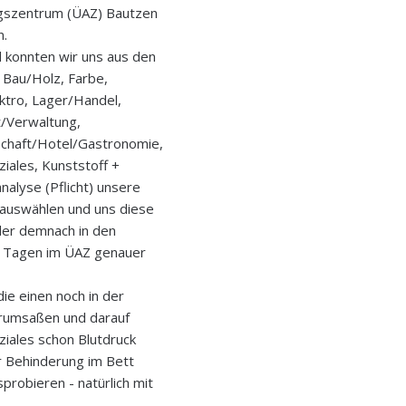
gszentrum (ÜAZ) Bautzen
n.
d konnten wir uns aus den
 Bau/Holz, Farbe,
ektro, Lager/Handel,
t/Verwaltung,
chaft/Hotel/Gastronomie,
iales, Kunststoff +
nalyse (Pflicht) unsere
 auswählen und uns diese
der demnach in den
 Tagen im ÜAZ genauer
ie einen noch in der
 rumsaßen und darauf
ziales schon Blutdruck
r Behinderung im Bett
robieren - natürlich mit