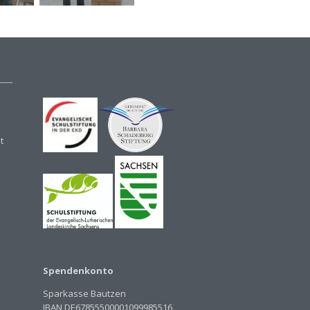
t
Spendenkonto
Sparkasse Bautzen
IBAN DE67855500001099985516