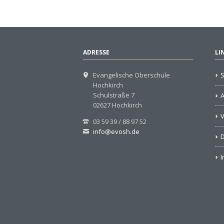
ADRESSE
LI
Evangelische Oberschule
S
Hochkirch
Schulstraße 7
02627 Hochkirch
V
03 59 39 / 88 97 52
info@evosh.de
D