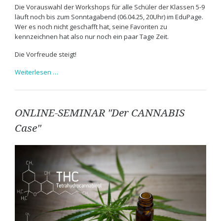
Die Vorauswahl der Workshops für alle Schüler der Klassen 5-9
läuft noch bis zum Sonntagabend (06.04.25, 20Uhr) im EduPage.
Wer es noch nicht geschafft hat, seine Favoriten zu
kennzeichnen hat also nur noch ein paar Tage Zeit.
Die Vorfreude steigt!
Ausblick
Weiterlesen …
auf
die
Pilgerreise
ONLINE-SEMINAR "Der CANNABIS
Case"