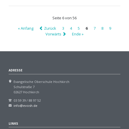
SEMINAR
"Der
CANNABIS
Seite 6 von 56
Case"
« Anfang
Zurück
3
4
5
6
7
8
9
Vorwärts
Ende »
ADRESSE
Evangelische Oberschule Hochkirch
Schulstraße 7
02627 Hochkirch
03 59 39 / 88 97 52
info@evosh.de
LINKS