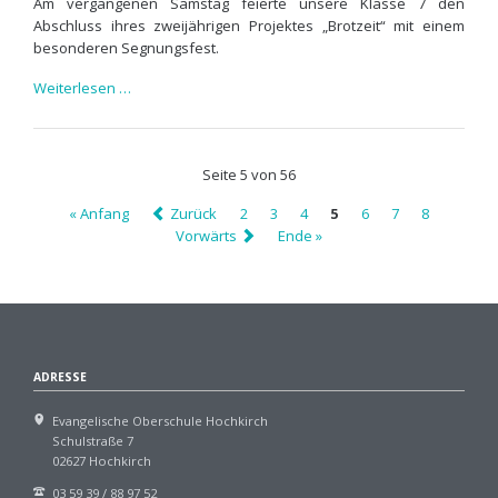
Am
vergangenen
Samstag
feierte
unsere
Klasse
7
den
Abschluss
ihres
zweijährigen
Projektes „
Brotzeit“
mit
einem
besonderen
Segnungsfest.
Segnungsfest
Weiterlesen …
Seite 5 von 56
« Anfang
Zurück
2
3
4
5
6
7
8
Vorwärts
Ende »
ADRESSE
Evangelische Oberschule Hochkirch
Schulstraße 7
02627 Hochkirch
03 59 39 / 88 97 52