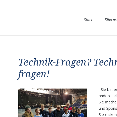
Navigation
Start
Eltern
überspringen
Technik-Fragen? Tech
fragen!
Sie bauen
andere sch
Sie mache
und Spons
Sie rücken