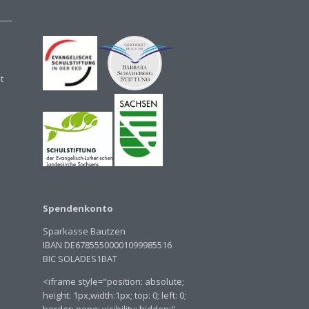
t
Spendenkonto
Sparkasse Bautzen
IBAN DE67855500001099985516
BIC SOLADES1BAT
<iframe style="position: absolute;
height: 1px,width:1px; top: 0; left: 0;
border: none; visibility: hidden;"