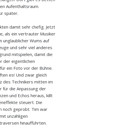
en Aufenthaltsraum.
ür später.
en damit sehr chefig. Jetzt
, als ein vertrauter Musiker
in unglaublicher Wums auf
euge und sehr viel anderes
grund mitspielen, damit die
r der eigentlichen
für ein Foto vor der Bühne.
ften es! Und zwar gleich
tz des Technikers mitten im
r für die Anpassung der
nzen und Echos heraus, killt
eneffekte steuert. Die
h noch geprobt. Tim war
mit unzähligen
raversen hinaufführten.