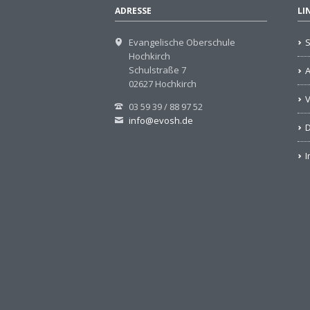
ADRESSE
LI
Evangelische Oberschule
S
Hochkirch
Schulstraße 7
02627 Hochkirch
V
03 59 39 / 88 97 52
info@evosh.de
D