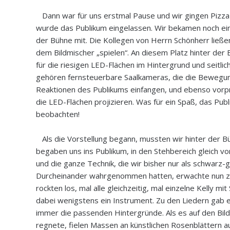
Dann war für uns erstmal Pause und wir gingen Pizza 
wurde das Publikum eingelassen. Wir bekamen noch ein
der Bühne mit. Die Kollegen von Herrn Schönherr ließe
dem Bildmischer „spielen“. An diesem Platz hinter de
für die riesigen LED-Flächen im Hintergrund und seitli
gehören fernsteuerbare Saalkameras, die die Bewegun
Reaktionen des Publikums einfangen, und ebenso vorp
die LED-Flächen projizieren. Was für ein Spaß, das Publ
beobachten!
Als die Vorstellung begann, mussten wir hinter der 
begaben uns ins Publikum, in den Stehbereich gleich v
und die ganze Technik, die wir bisher nur als schwarz-
Durcheinander wahrgenommen hatten, erwachte nun zu
rockten los, mal alle gleichzeitig, mal einzelne Kelly mit
dabei wenigstens ein Instrument. Zu den Liedern gab
immer die passenden Hintergründe. Als es auf den Bil
regnete, fielen Massen an künstlichen Rosenblättern 