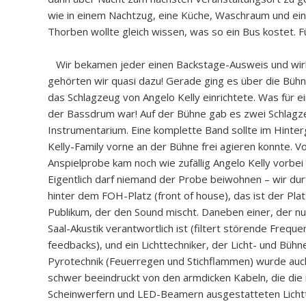
wie in einem Nachtzug, eine Küche, Waschraum und ein
Thorben wollte gleich wissen, was so ein Bus kostet. F
Wir bekamen jeder einen Backstage-Ausweis und wirkt
gehörten wir quasi dazu! Gerade ging es über die Bühne
das Schlagzeug von Angelo Kelly einrichtete. Was für e
der Bassdrum war! Auf der Bühne gab es zwei Schlagz
Instrumentarium. Eine komplette Band sollte im Hinter
Kelly-Family vorne an der Bühne frei agieren konnte. Vo
Anspielprobe kam noch wie zufällig Angelo Kelly vorbei 
Eigentlich darf niemand der Probe beiwohnen – wir dur
hinter dem FOH-Platz (front of house), das ist der Pla
Publikum, der den Sound mischt. Daneben einer, der nu
Saal-Akustik verantwortlich ist (filtert störende Freque
feedbacks), und ein Lichttechniker, der Licht- und Bühn
Pyrotechnik (Feuerregen und Stichflammen) wurde auc
schwer beeindruckt von den armdicken Kabeln, die die 
Scheinwerfern und LED-Beamern ausgestatteten Lichtt