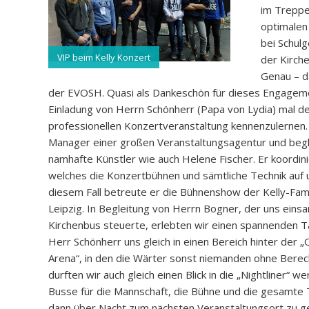
im Treppe
optimalen
bei Schulg
VIP beim Kelly Konzert
der Kirch
Genau – d
der EVOSH. Quasi als Dankeschön für dieses Engagemen
Einladung von Herrn Schönherr (Papa von Lydia) mal d
professionellen Konzertveranstaltung kennenzulernen.
Manager einer großen Veranstaltungsagentur und begle
namhafte Künstler wie auch Helene Fischer. Er koordin
welches die Konzertbühnen und sämtliche Technik auf 
diesem Fall betreute er die Bühnenshow der Kelly-Famil
Leipzig. In Begleitung von Herrn Bogner, der uns ein
Kirchenbus steuerte, erlebten wir einen spannenden Ta
Herr Schönherr uns gleich in einen Bereich hinter der 
Arena“, in den die Wärter sonst niemanden ohne Berech
durften wir auch gleich einen Blick in die „Nightliner“ we
Busse für die Mannschaft, die Bühne und die gesamte 
dann über Nacht zum nächsten Veranstaltungsort zu ge