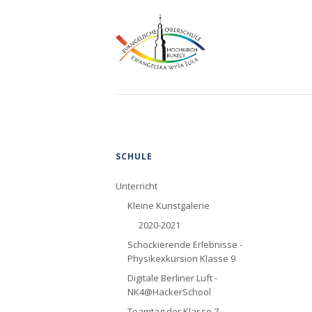
Navigation
SCHULE
überspringen
Unterricht
Kleine Kunstgalerie
2020-2021
Schockierende Erlebnisse -
Physikexkursion Klasse 9
Digitale Berliner Luft -
NK4@HackerSchool
Teamtag der Klasse 7