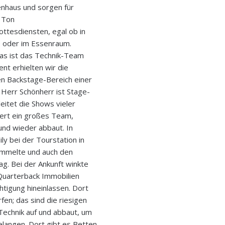
nhaus und sorgen für
 Ton
ottesdiensten, egal ob in
e oder im Essenraum.
as ist das Technik-Team
t erhielten wir die
en Backstage-Bereich einer
 Herr Schönherr ist Stage-
itet die Shows vieler
iert ein großes Team,
und wieder abbaut. In
y bei der Tourstation in
sammelte und auch den
g. Bei der Ankunft winkte
„Quarterback Immobilien
tigung hineinlassen. Dort
rfen; das sind die riesigen
Technik auf und abbaut, um
langen. Dort gibt es Betten