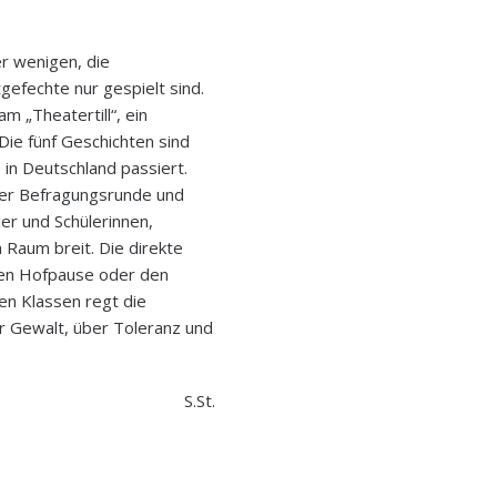
er wenigen, die
gefechte nur gespielt sind.
m „Theatertill“, ein
Die fünf Geschichten sind
 in Deutschland passiert.
ner Befragungsrunde und
er und Schülerinnen,
m Raum breit. Die direkte
nden Hofpause oder den
en Klassen regt die
 Gewalt, über Toleranz und
S.St.