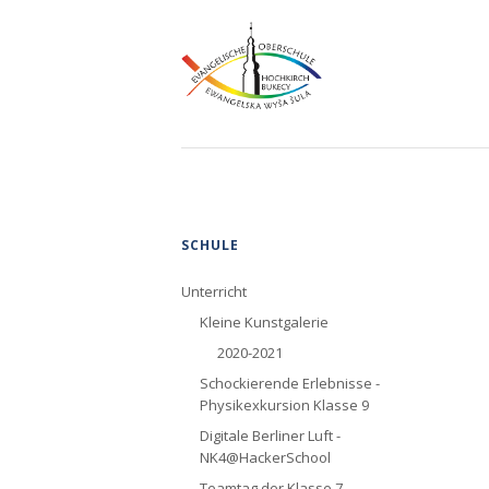
Navigation
SCHULE
überspringen
Unterricht
Kleine Kunstgalerie
2020-2021
Schockierende Erlebnisse -
Physikexkursion Klasse 9
Digitale Berliner Luft -
NK4@HackerSchool
Teamtag der Klasse 7