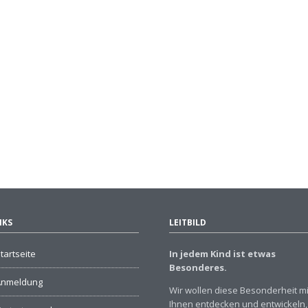
NKS
LEITBILD
tartseite
In jedem Kind ist etwas
Besonderes.
Anmeldung
Wir wollen diese Besonderheit mi
Ihnen entdecken und entwickeln,