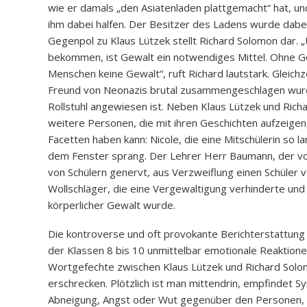
wie er damals „den Asiatenladen plattgemacht“ hat, u
ihm dabei halfen. Der Besitzer des Ladens wurde dabe
Gegenpol zu Klaus Lützek stellt Richard Solomon dar. 
bekommen, ist Gewalt ein notwendiges Mittel. Ohne G
Menschen keine Gewalt“, ruft Richard lautstark. Gleichze
Freund von Neonazis brutal zusammengeschlagen wurd
Rollstuhl angewiesen ist. Neben Klaus Lützek und Rich
weitere Personen, die mit ihren Geschichten aufzeige
Facetten haben kann: Nicole, die eine Mitschülerin so 
dem Fenster sprang. Der Lehrer Herr Baumann, der vo
von Schülern genervt, aus Verzweiflung einen Schüler v
Wollschläger, die eine Vergewaltigung verhinderte un
körperlicher Gewalt wurde.
Die kontroverse und oft provokante Berichterstattung 
der Klassen 8 bis 10 unmittelbar emotionale Reaktionen
Wortgefechte zwischen Klaus Lützek und Richard Solom
erschrecken. Plötzlich ist man mittendrin, empfindet S
Abneigung, Angst oder Wut gegenüber den Personen, d