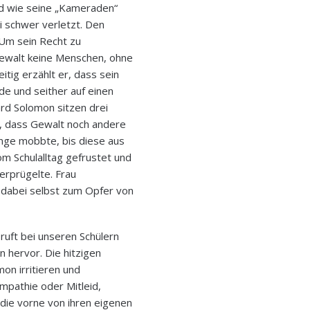
nd wie seine „Kameraden“
i schwer verletzt. Den
„Um sein Recht zu
ewalt keine Menschen, ohne
itig erzählt er, dass sein
e und seither auf einen
ard Solomon sitzen drei
n, dass Gewalt noch andere
lange mobbte, bis diese aus
m Schulalltag gefrustet und
erprügelte. Frau
d dabei selbst zum Opfer von
ruft bei unseren Schülern
 hervor. Die hitzigen
on irritieren und
ympathie oder Mitleid,
ie vorne von ihren eigenen