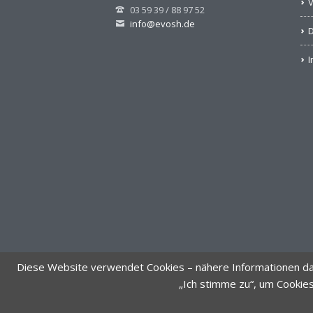
V
03 59 39 / 88 97 52
info@evosh.de
D
Diese Website verwendet Cookies – nähere Informationen dazu
„Ich stimme zu“, um Cookie
© Evangelische Oberschule Hochkirch